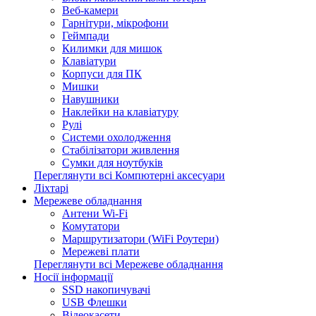
Веб-камери
Гарнітури, мікрофони
Геймпади
Килимки для мишок
Клавіатури
Корпуси для ПК
Мишки
Навушники
Наклейки на клавіатуру
Рулі
Системи охолодження
Стабілізатори живлення
Сумки для ноутбуків
Переглянути всі Компютерні аксесуари
Ліхтарі
Мережеве обладнання
Антени Wi-Fi
Комутатори
Маршрутизатори (WiFi Роутери)
Мережеві плати
Переглянути всі Мережеве обладнання
Носії інформації
SSD накопичувачі
USB Флешки
Відеокасети