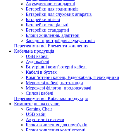
Акумулятори стандартні
Батарейки для годинників
Батарейки для слухових апаратів
Батарейки літієві
Батарейки спеціальні
Батарейки стандартні
Блоки живлення, адаптери
Зарядні пристрої для акумуляторів
Переглянути всі Елементи живлення
Кабельна продукція
USB кабелі
Аудіокабелі
Внутрішні комп’ютерні кабелі
Кабелі в бухтах
Комп’ютерні кабелі, Відеокабелі, Перехідники
Мережеві кабелі, патч-корди
Мережеві фільтри, продовжувачі
Силові кабелі
Переглянути всі Кабельна продукція
Компютерні аксесуари
Gaming Chair
USB хаби
Акустичні системи
Блоки живлення для ноутбуків
Блоки живлення комп’ютерні