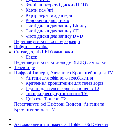
Зовнішні жорсткі диски (HDD)
Карти пам’яті
Картрідери та адаптери
Коробочки для дисків
Чисті диски для запису Blu-ray
Чисті диски для запису CD
Чисті диски для запису DVD
Переглянути всі Носії інформації
Побутова техніка
Світлодіодні (LED) лампочки
Декор
Переглянути всі Світлодіодні (LED) лампочки
Телевізори
Цифрові Тюнери, Антени та Кронштейни для TV
Антени для ефірного телебачення
Кріплення-кронштейни для телевізорів
Пульти для телевізорів та тюнерів T2
Тюнери для супутникового TV
Цифрові Тюнери T2
Переглянути всі Цифрові Тюнери, Антени та
Кронштейни для TV
Автомобільний тримач Car Holder 106 Defender