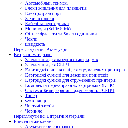
Автомобільні тримачі
Блоки живлення для планшетів
Електротранспорт
Захисні плівки
Кабелі та перехідники
Моноподи (Selfie Stick)
Фітнес браслети та Smart годинники
Чохли
швидкість
Переглянути всі Аксесуари
Витратні матеріали
Запчастини для лазерних картриджів
Запчастини для СБПЧ
Картриджі оригінальні для струменевих принтерів
Картриджі сумісні для лазерних принтерів
Картриджі сумісні для струменевих принтерів
Комплекти перезаправних картриджів (КПК)
Системи Безперервної Подачі Чорнил (СБПЧ)
Тонер
Фотопапір
Чистячі засоби
Чорнило
Переглянути всі Витратні матеріали
Елементи живлення
Акумулятори спеціальні