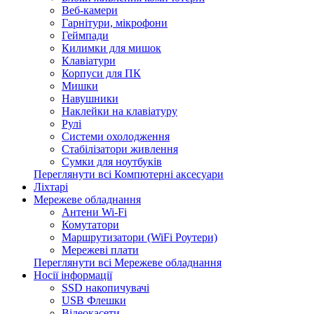
Веб-камери
Гарнітури, мікрофони
Геймпади
Килимки для мишок
Клавіатури
Корпуси для ПК
Мишки
Навушники
Наклейки на клавіатуру
Рулі
Системи охолодження
Стабілізатори живлення
Сумки для ноутбуків
Переглянути всі Компютерні аксесуари
Ліхтарі
Мережеве обладнання
Антени Wi-Fi
Комутатори
Маршрутизатори (WiFi Роутери)
Мережеві плати
Переглянути всі Мережеве обладнання
Носії інформації
SSD накопичувачі
USB Флешки
Відеокасети