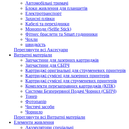
Автомобільні тримачі
Блоки живлення для планшетів
Електротранспорт
Захисні плівки
Кабелі та перехідники
Моноподи (Selfie Stick)
Фітнес браслети та Smart годинники
Чохли
швидкість
Переглянути всі Аксесуари
Витратні матеріали
Запчастини для лазерних картриджів
Запчастини для СБПЧ
Картриджі оригінальні для струменевих принтерів
Картриджі сумісні для лазерних принтерів
Картриджі сумісні для струменевих принтерів
Комплекти перезаправних картриджів (КПК)
Системи Безперервної Подачі Чорнил (СБПЧ)
Тонер
Фотопапір
Чистячі засоби
Чорнило
Переглянути всі Витратні матеріали
Елементи живлення
Акумулятори спеціальні