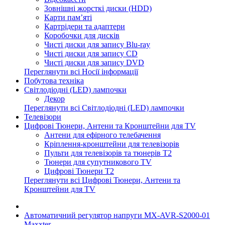
Зовнішні жорсткі диски (HDD)
Карти пам’яті
Картрідери та адаптери
Коробочки для дисків
Чисті диски для запису Blu-ray
Чисті диски для запису CD
Чисті диски для запису DVD
Переглянути всі Носії інформації
Побутова техніка
Світлодіодні (LED) лампочки
Декор
Переглянути всі Світлодіодні (LED) лампочки
Телевізори
Цифрові Тюнери, Антени та Кронштейни для TV
Антени для ефірного телебачення
Кріплення-кронштейни для телевізорів
Пульти для телевізорів та тюнерів T2
Тюнери для супутникового TV
Цифрові Тюнери T2
Переглянути всі Цифрові Тюнери, Антени та
Кронштейни для TV
Автоматичний регулятор напруги MX-AVR-S2000-01
Maxxter