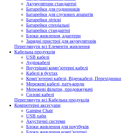
Акумулятори стандартні
Батарейки для годинників
Батарейки для слухових апаратів
Батарейки літієві
Батарейки спеціальні
Батарейки стандартні
Блоки живлення, адаптери
Зарядні пристрої для акумуляторів
Переглянути всі Елементи живлення
Кабельна продукція
USB кабелі
Аудіокабелі
Внутрішні комп’ютерні кабелі
Кабелі в бухтах
Комп’ютерні кабелі, Відеокабелі, Перехідники
Мережеві кабелі, патч-корди
Мережеві фільтри, продовжувачі
Силові кабелі
Переглянути всі Кабельна продукція
Компютерні аксесуари
Gaming Chair
USB хаби
Акустичні системи
Блоки живлення для ноутбуків
Блоки живлення комп’ютерні