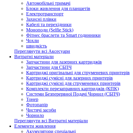
Автомобільні тримачі
Блоки живлення для планшетів
Електротранспорт
Захисні плівки
Кабелі та перехідники
Моноподи (Selfie Stick)
Фітнес браслети та Smart годинники
Чохли
швидкість
Переглянути всі Аксесуари
Витратні матеріали
Запчастини для лазерних картриджів
Запчастини для СБПЧ
Картриджі оригінальні для струменевих принтерів
Картриджі сумісні для лазерних принтерів
Картриджі сумісні для струменевих принтерів
Комплекти перезаправних картриджів (КПК)
Системи Безперервної Подачі Чорнил (СБПЧ)
Тонер
Фотопапір
Чистячі засоби
Чорнило
Переглянути всі Витратні матеріали
Елементи живлення
Акумулятори спеціальні