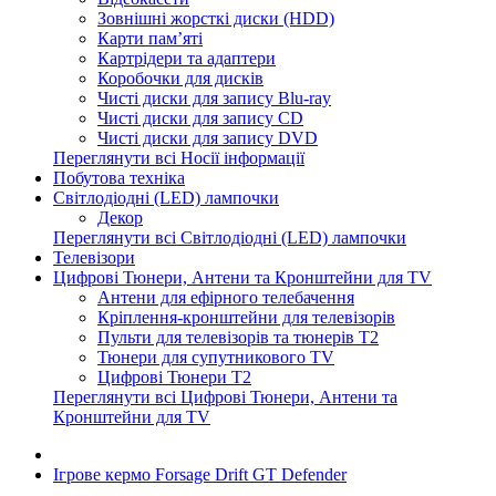
Зовнішні жорсткі диски (HDD)
Карти пам’яті
Картрідери та адаптери
Коробочки для дисків
Чисті диски для запису Blu-ray
Чисті диски для запису CD
Чисті диски для запису DVD
Переглянути всі Носії інформації
Побутова техніка
Світлодіодні (LED) лампочки
Декор
Переглянути всі Світлодіодні (LED) лампочки
Телевізори
Цифрові Тюнери, Антени та Кронштейни для TV
Антени для ефірного телебачення
Кріплення-кронштейни для телевізорів
Пульти для телевізорів та тюнерів T2
Тюнери для супутникового TV
Цифрові Тюнери T2
Переглянути всі Цифрові Тюнери, Антени та
Кронштейни для TV
Ігрове кермо Forsage Drift GT Defender