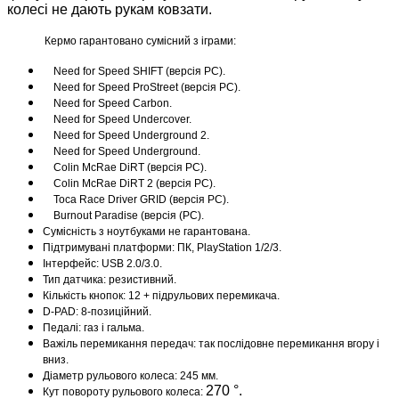
колесі не дають рукам ковзати.
Кермо
гарантовано
сумісний
з іграми:
Need for Speed SHIFT (версія PC).
Need for Speed ProStreet (версія PC).
Need for Speed Carbon.
Need for Speed Undercover.
Need for Speed Underground 2.
Need for Speed Underground.
Colin McRae DiRT (версія PC).
Colin McRae DiRT 2 (версія PC).
Toca Race Driver GRID (версія PC).
Burnout Paradise (версія (PC).
Сумісність з ноутбуками не гарантована.
Підтримувані платформи: ПК, PlayStation 1/2/3.
Інтерфейс: USB 2.0/3.0.
Тип датчика: резистивний.
Кількість кнопок: 12 + підрульових перемикача.
D-PAD: 8-позиційний.
Педалі: газ і гальма.
Важіль перемикання передач: так послідовне перемикання вгору і
вниз.
Діаметр рульового колеса: 245 мм.
270 °.
Кут повороту рульового колеса: