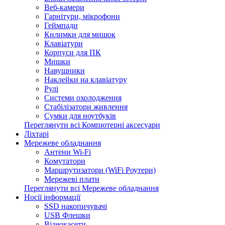
Веб-камери
Гарнітури, мікрофони
Геймпади
Килимки для мишок
Клавіатури
Корпуси для ПК
Мишки
Навушники
Наклейки на клавіатуру
Рулі
Системи охолодження
Стабілізатори живлення
Сумки для ноутбуків
Переглянути всі Компютерні аксесуари
Ліхтарі
Мережеве обладнання
Антени Wi-Fi
Комутатори
Маршрутизатори (WiFi Роутери)
Мережеві плати
Переглянути всі Мережеве обладнання
Носії інформації
SSD накопичувачі
USB Флешки
Відеокасети