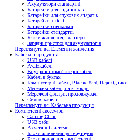
Акумулятори стандартні
Батарейки для годинників
Батарейки для слухових апаратів
Батарейки літієві
Батарейки спеціальні
Батарейки стандартні
Блоки живлення, адаптери
Зарядні пристрої для акумуляторів
Переглянути всі Елементи живлення
Кабельна продукція
USB кабелі
Аудіокабелі
Внутрішні комп’ютерні кабелі
Кабелі в бухтах
Комп’ютерні кабелі, Відеокабелі, Перехідники
Мережеві кабелі, патч-корди
Мережеві фільтри, продовжувачі
Силові кабелі
Переглянути всі Кабельна продукція
Компютерні аксесуари
Gaming Chair
USB хаби
Акустичні системи
Блоки живлення для ноутбуків
Блоки живлення комп’ютерні